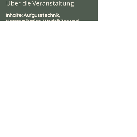
Über die Veranstaltung
Inhalte: Aufgusstechnik,
Kommunikation, Wedelhifen und
Wedeltechniken, Düfte und deren
Einsatz, Saunafragen.
Im Preis Enthalten:
ein T-shirt
Zertifikat
Diese Veranstaltung teilen
zurück