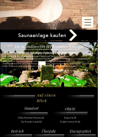
Saunaanlage kaufen
Ein besonderer Ort für besondere Konzepte
Exklusive Immobilie mit vielseitigem Potenzial in Höchenschwand
Diese außergewöhnliche Immobilie bietet weit mehr als nur Raum – sie schafft Möglichkeiten.
Inmitten der besonderen Landschaft des südlichen Schwarzwaldes, auf dem bekannten Hochplateau von Höchenschwand,
wartet ein Ort mit Charakter, Atmosphäre und außergewöhnlichem Entwicklungspotenzial.
Ob Wellness, Gastronomie, Gesundheit, Bewegung, Anwendungen, Seminare oder ein ganz neues Konzept – diese Immobilie
eröffnet vielseitige Perspektiven für Menschen mit Vision, Qualitätssinn und unternehmerischem Gespür.
Auf einen
Blick
Standort
Objekt
Höchenschwand
Sauna &
Schwarzwald
Gastronomie
Betrieb
Übergabe
Einzugsgebiet