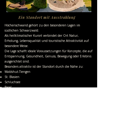
Ein Standort mit Ausstrahlung
Höchenschwand gehört zu den besonderen Lagen im
südlichen Schwarzwald.
Als heilklimatischer Kurort verbindet der Ort Natur,
Erholung, Lebensqualität und touristische Attraktivität auf
besondere Weise.
Die Lage schafft ideale Voraussetzungen für Konzepte, die auf
Entspannung, Gesundheit, Genuss, Bewegung oder Erlebnis
ausgerichtet sind.
Besonders attraktiv ist der Standort durch die Nähe zu:
Waldshut-Tiengen
St. Blasien
Schluchsee
Basel
Zürich
der Schweizer Grenze
Damit ist die Immobilie sowohl für regionale Gäste als auch
für Tagesgäste, Touristen und grenznahe Kundschaft äußerst
interessant.
Raum für Neues – mit Substanz und
Perspektive
Was diese Immobilie besonders macht, ist die Kombination aus