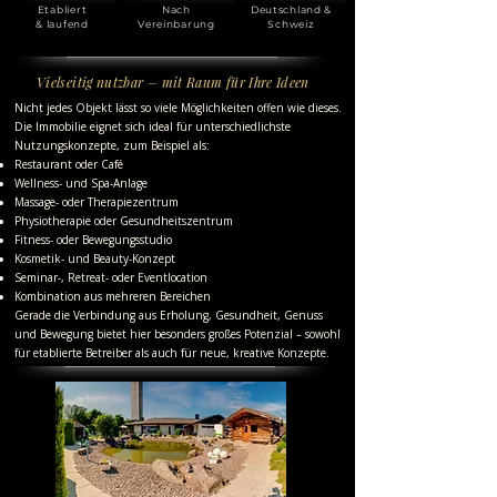
Etabliert
Nach
Deutschland &
& laufend
Vereinbarung
Schweiz
Vielseitig nutzbar – mit Raum für Ihre Ideen
Nicht jedes Objekt lässt so viele Möglichkeiten offen wie dieses.
Die Immobilie eignet sich ideal für unterschiedlichste
Nutzungskonzepte, zum Beispiel als:
Restaurant oder Café
Wellness- und Spa-Anlage
Massage- oder Therapiezentrum
Physiotherapie oder Gesundheitszentrum
Fitness- oder Bewegungsstudio
Kosmetik- und Beauty-Konzept
Seminar-, Retreat- oder Eventlocation
Kombination aus mehreren Bereichen
Gerade die Verbindung aus Erholung, Gesundheit, Genuss
und Bewegung bietet hier besonders großes Potenzial – sowohl
für etablierte Betreiber als auch für neue, kreative Konzepte.