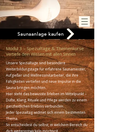
Saunaanlage kaufen
Modul 3 – Spezialtage & Themenkurse
Vertiefe dein Wissen mit allen Sinnen
Unsere Spezialtage sind besondere
Weiterbildungstage für erfahrene Saunameister,
Aufgießer und Wellnessmitarbeiter, die ihre
Fähigkeiten vertiefen und neue Impulse in die
Sauna bringen möchten.
Hier steht das bewusste Erleben im Mittelpunkt –
Düfte, Klang, Rituale und Pflege werden zu einem
ganzheitlichen Erlebnis verbunden.
Jeder Spezialtag widmet sich einem bestimmten
Thema.
So entscheidest du selbst, in welchem Bereich du
dich weiterentwickeln möchtest.