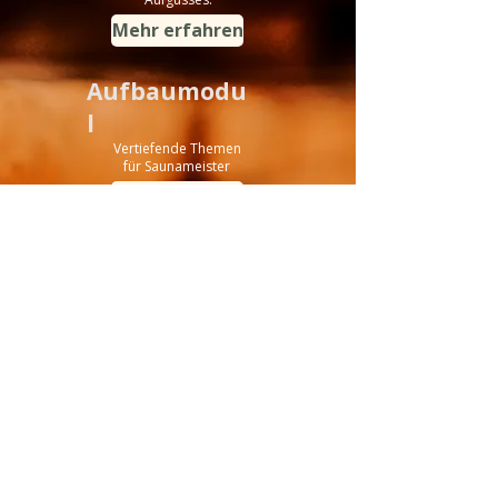
Mehr erfahren
Aufbaumodu
l
Vertiefende Themen
für Saunameister
Mehr erfahren
Ausbildun
g
Lerne, erleben & begeistern
Mehr erfahren
Inhouse -
Schulung
Schulung direkt in