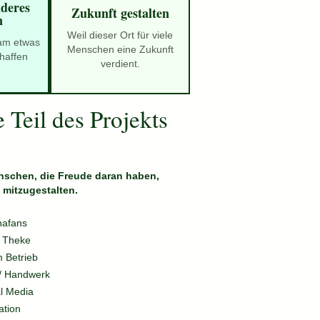
deres
Zukunft gestalten
n
Weil dieser Ort für viele
am etwas
Menschen eine Zukunft
haffen
verdient.
 Teil des Projekts
nschen, die Freude daran haben,
mitzugestalten.
nafans
 / Theke
m Betrieb
 / Handwerk
l Media
ation