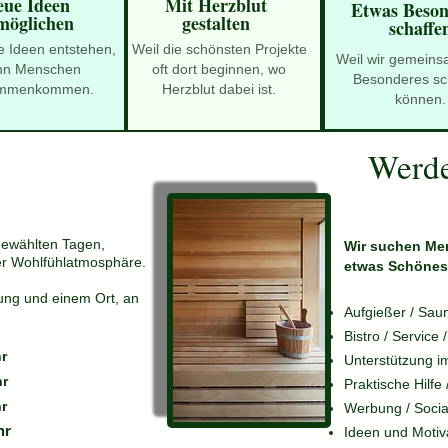
ue Ideen
Mit Herzblut
Etwas Beson
möglichen
gestalten
schaffe
e Ideen entstehen,
Weil die schönsten Projekte
Weil wir gemeins
nn Menschen
oft dort beginnen, wo
Besonderes sc
mmenkommen.
Herzblut dabei ist.
können.
Werde
gewählten Tagen,
Wir suchen Me
r Wohlfühlatmosphäre.
etwas Schönes 
ung und einem Ort, an
Aufgießer / Sau
Bistro / Service
hr
Unterstützung i
r
Praktische Hilfe
r
Werbung / Socia
hr
Ideen und Motiv