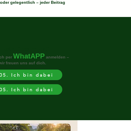
oder gelegentlich – jeder Beitrag
Lust auf das Projekt?
WhatAPP
ich per
anmelden –
wir freuen uns auf dich.
05. Ich bin dabei
05. Ich bin dabei