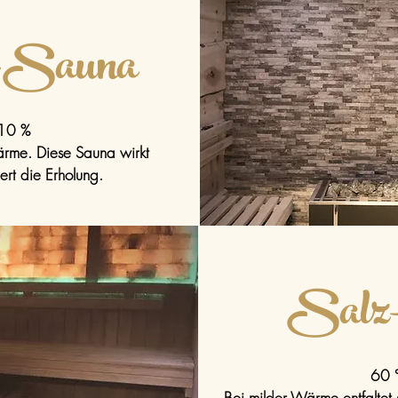
z-Sauna
10 %
ärme. Diese Sauna wirkt
rt die Erholung.
Salz
60 
Bei milder Wärme entfaltet