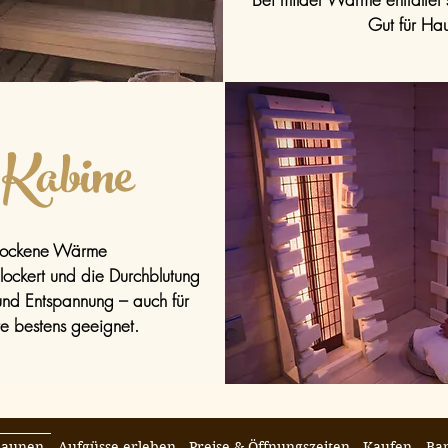
Gut für Ha
-Kabine
rockene Wärme
lockert und die Durchblutung
 und Entspannung – auch für
e bestens geeignet.
Saunen
Aufgüsse erleben
Preise & Öffnungszeiten
Kaufen
Ban