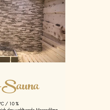
-Sauna
°C / 10 %
 sich das wohltuende Meeresklima.