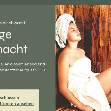
henschwand
ge
nacht
de. An diesem Abend sind
ieb (letzter Aufguss 23.30
schlossen
altungen ansehen