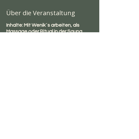
Über die Veranstaltung
Inhalte: Mit Wenik´s arbeiten, als
Massage oder Ritual in der Sauna.
Im Preis Enthalten:
ein T-shirt
Zertifikat
Preis: 350,- Euro pro Person
Kurs findete ab 4 Personen statt,
aber nicht mehr als 6 Personen pro
Kurs
Diese Veranstaltung teilen