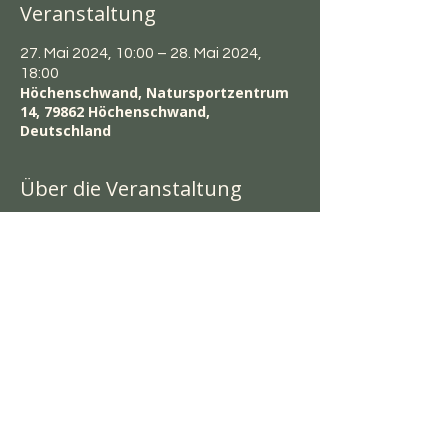
Veranstaltung
27. Mai 2024, 10:00 – 28. Mai 2024,
18:00
Höchenschwand, Natursportzentrum
14, 79862 Höchenschwand,
Deutschland
Über die Veranstaltung
Inhalte: Düfte und deren Einsatz in der
Sauna. Wedeltechniken individuell
nach Eurem können.
Im Preis Enthalten:
ein T-shirt
Zertifikat
Preis: 300,- Euro pro Person
Kurs findete ab 4 Personen statt,
aber nicht mehr als 6 Personen pro