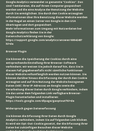
Google Analytics verwendet so genannte "Cookies". Das
sind Textdateien, die auf Ihrem Computer gespeichert
werden und die eine Analyse der Benutzung der Website
durch Sie ermöglichen. Die durch den Cookie erzeugten
Informationen über Ihre Benutzung dieser Website werden
in der Regel an einen Server von Google in den USA
übertragen und dort gespeichert.
Mehr Informationen zum Umgang mit Nutzerdaten bei
Google Analytics finden Sie in der
Datenschutzerklärung von Google:
https://support.google.com/analytics/answer/6004245?
hl=de
Browser Plugin
Sie können die Speicherung der Cookies durch eine
entsprechende Einstellung Ihrer Browser-Software
verhindern; wir weisen Sie jedoch darauf hin, dass Sie in
diesem Fall gegebenenfalls nicht sämtliche Funktionen
dieser Website vollumfänglich werden nutzen können. Sie
können darüber hinaus die Erfassung der durch den Cookie
erzeugten und auf Ihre Nutzung der Website bezogenen
Daten (inkl. Ihrer IP-Adresse) an Google sowie die
Verarbeitung dieser Daten durch Google verhindern, indem
Sie das unter dem folgenden Link verfügbare Browser-
Plugin herunterladen und installieren:
https://tools.google.com/dlpage/gaoptout?hl=de
Widerspruch gegen Datenerfassung
Sie können die Erfassung Ihrer Daten durch Google
Analytics verhindern, indem Sie auf folgenden Link klicken.
Es wird ein Opt-Out-Cookie gesetzt, der die Erfassung Ihrer
Daten bei zukünftigen Besuchen dieser Website