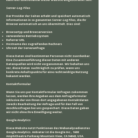
Server-Log-Files
Der Provider der Seiten erhebt und speichert automatisch
Informationen in so genannten Server-Log Files, die Ihr
Browser automatisch an uns übermittelt. Dies sind:
Browsertyp und Browserversion
verwendetes Betriebssystem
Referrer URL
Hostname des zugreifenden Rechners
Uhrzeit der Serveranfrage
Diese Daten sind bestimmten Personen nicht zuordenbar.
Eine Zusammenführung dieser Daten mit anderen
Datenquellen wird nicht vorgenommen. Wir behalten uns
vor, diese Daten nachträglich zu prüfen, wenn uns
konkrete Anhaltspunkte für eine rechtswidrige Nutzung
bekannt werden.
Kontaktformular
Wenn Sie uns per Kontaktformular Anfragen zukommen
lassen, werden Ihre Angaben aus dem Anfrageformular
inklusive der von Ihnen dort angegebenen Kontaktdaten
zwecks Bearbeitung der Anfrage und für den Fall von
Anschlussfragen bei uns gespeichert. Diese Daten geben
wir nicht ohne Ihre Einwilligung weiter.
Google Analytics
Diese Website nutzt Funktionen des Webanalysedienstes
Google Analytics. Anbieter ist die Google Inc., 1600
Amphitheatre Parkway Mountain View, CA 94043, USA.