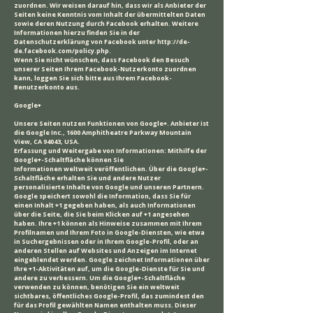
zuordnen. Wir weisen darauf hin, dass wir als Anbieter der
Seiten keine Kenntnis vom Inhalt der übermittelten Daten
sowie deren Nutzung durch Facebook erhalten. Weitere
Informationen hierzu finden Sie in der
Datenschutzerklärung von Facebook unter
http://de-
de.facebook.com/policy.php.
Wenn Sie nicht wünschen, dass Facebook den Besuch
unserer Seiten Ihrem Facebook-Nutzerkonto zuordnen
kann, loggen Sie sich bitte aus Ihrem Facebook-
Benutzerkonto aus.
Google+
Unsere Seiten nutzen Funktionen von Google+. Anbieter ist
die Google Inc., 1600 Amphitheatre Parkway Mountain
View, CA 94043, USA.
Erfassung und Weitergabe von Informationen: Mithilfe der
Google+-Schaltfläche können Sie
Informationen weltweit veröffentlichen. Über die Google+-
Schaltfläche erhalten Sie und andere Nutzer
personalisierte Inhalte von Google und unseren Partnern.
Google speichert sowohl die Information, dass Sie für
einen Inhalt +1 gegeben haben, als auch Informationen
über die Seite, die Sie beim Klicken auf +1 angesehen
haben. Ihre +1 können als Hinweise zusammen mit Ihrem
Profilnamen und Ihrem Foto in Google-Diensten, wie etwa
in Suchergebnissen oder in Ihrem Google-Profil, oder an
anderen Stellen auf Websites und Anzeigen im Internet
eingeblendet werden. Google zeichnet Informationen über
Ihre +1-Aktivitäten auf, um die Google-Dienste für Sie und
andere zu verbessern. Um die Google+-Schaltfläche
verwenden zu können, benötigen Sie ein weltweit
sichtbares, öffentliches Google-Profil, das zumindest den
für das Profil gewählten Namen enthalten muss. Dieser