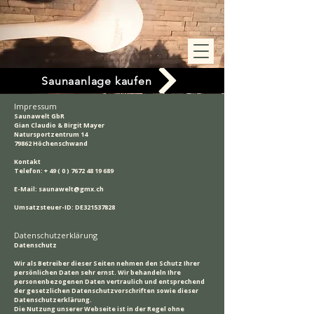
Saunaanlage kaufen
Impressum
Saunawelt GbR
Gian Claudio & Birgit Mayer
Natursportzentrum 14
79862 Höchenschwand
Kontakt
Telefon: +
49 ( 0 ) 7672 48 19 689
E-Mail:
saunawelt@gmx.ch
Umsatzsteuer-ID: DE321537828
Datenschutzerklärung
Datenschutz
Wir als Betreiber dieser Seiten nehmen den Schutz Ihrer
persönlichen Daten sehr ernst. Wir behandeln Ihre
personenbezogenen Daten vertraulich und entsprechend
der gesetzlichen Datenschutzvorschriften sowie dieser
Datenschutzerklärung.
Die Nutzung unserer Webseite ist in der Regel ohne