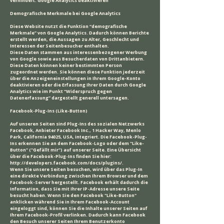
verhindert: Google Analytics deaktivieren
Demografische Merkmale bei Google Analytics
Diese Website nutzt die Funktion “demografische
Merkmale” von Google Analytics. Dadurch können Berichte
erstellt werden, die Aussagen zu Alter, Geschlecht und
Interessen der Seitenbesucher enthalten.
Diese Daten stammen aus interessenbezogener Werbung
von Google sowie aus Besucherdaten von Drittanbietern.
Diese Daten können keiner bestimmten Person
zugeordnet werden. Sie können diese Funktion jederzeit
über die Anzeigeneinstellungen in Ihrem Google-Konto
deaktivieren oder die Erfassung Ihrer Daten durch Google
Analytics wie im Punkt “Widerspruch gegen
Datenerfassung” dargestellt generell untersagen.
Facebook-Plug-Ins (Like-Button)
Auf unseren Seiten sind Plug-Ins des sozialen Netzwerks
Facebook, Anbieter Facebook Inc., 1 Hacker Way, Menlo
Park, California 94025, USA, integriert. Die Facebook-Plug-
Ins erkennen Sie an dem Facebook-Logo oder dem "Like-
Button" ("Gefällt mir") auf unserer Seite. Eine Übersicht
über die Facebook-Plug-Ins finden Sie hier:
http://developers.facebook.com/docs/plugins/.
Wenn Sie unsere Seiten besuchen, wird über das Plug-In
eine direkte Verbindung zwischen Ihrem Browser und dem
Facebook-Server hergestellt. Facebook erhält dadurch die
Information, dass Sie mit Ihrer IP-Adresse unsere Seite
besucht haben. Wenn Sie den Facebook "Like-Button"
anklicken während Sie in Ihrem Facebook-Account
eingeloggt sind, können Sie die Inhalte unserer Seiten auf
Ihrem Facebook-Profil verlinken. Dadurch kann Facebook
den Besuch unserer Seiten Ihrem Benutzerkonto