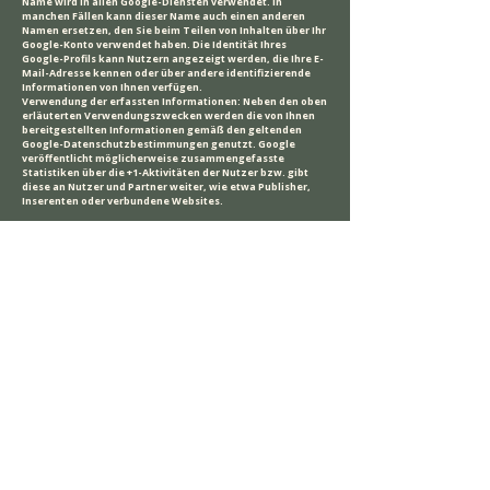
Name wird in allen Google-Diensten verwendet. In
manchen Fällen kann dieser Name auch einen anderen
Namen ersetzen, den Sie beim Teilen von Inhalten über Ihr
Google-Konto verwendet haben. Die Identität Ihres
Google-Profils kann Nutzern angezeigt werden, die Ihre E-
Mail-Adresse kennen oder über andere identifizierende
Informationen von Ihnen verfügen.
Verwendung der erfassten Informationen: Neben den oben
erläuterten Verwendungszwecken werden die von Ihnen
bereitgestellten Informationen gemäß den geltenden
Google-Datenschutzbestimmungen genutzt. Google
veröffentlicht möglicherweise zusammengefasste
Statistiken über die +1-Aktivitäten der Nutzer bzw. gibt
diese an Nutzer und Partner weiter, wie etwa Publisher,
Inserenten oder verbundene Websites.
Instagram
Auf unseren Seiten sind Funktionen des Dienstes
Instagram eingebunden. Diese Funktionen werden
angeboten durch die Instagram Inc., 1601 Willow Road,
Menlo Park, CA, 94025, USA integriert. Wenn Sie in Ihrem
Instagram-Account eingeloggt sind können Sie durch
Anklicken des Instagram-Buttons die Inhalte unserer
Seiten mit Ihrem Instagram-Profil verlinken. Dadurch kann
Instagram den Besuch unserer Seiten Ihrem
Benutzerkonto zuordnen. Wir weisen darauf hin, dass wir
als Anbieter der Seiten keine Kenntnis vom Inhalt der
übermittelten Daten sowie deren Nutzung durch
Instagram erhalten.
Weitere Informationen hierzu finden Sie in der
Datenschutzerklärung von Instagram:
http://instagram.com/about/legal/privacy/
YouTube