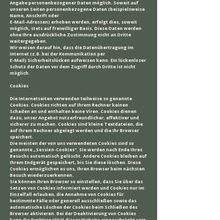
Angabe personenbezogener Daten möglich. Soweit auf
unseren Seiten personenbezogene Daten (beispielsweise
Name, Anschrift oder
E-Mail-Adressen) erhoben werden, erfolgt dies, soweit
möglich, stets auf freiwilliger Basis. Diese Daten werden
ohne Ihre ausdrückliche Zustimmung nicht an Dritte
weitergegeben.
Wir weisen darauf hin, dass die Datenübertragung im
Internet (z.B. bei der Kommunikation per
E-Mail) Sicherheitslücken aufweisen kann. Ein lückenloser
Schutz der Daten vor dem Zugriff durch Dritte ist nicht
möglich.
Cookies
Die Internetseiten verwenden teilweise so genannte
Cookies. Cookies richten auf Ihrem Rechner keinen
Schaden an und enthalten keine Viren. Cookies dienen
dazu, unser Angebot nutzerfreundlicher, effektiver und
sicherer zu machen. Cookies sind kleine Textdateien, die
auf Ihrem Rechner abgelegt werden und die Ihr Browser
speichert.
Die meisten der von uns verwendeten Cookies sind so
genannte „Session-Cookies“. Sie werden nach Ende Ihres
Besuchs automatisch gelöscht. Andere Cookies bleiben auf
Ihrem Endgerät gespeichert, bis Sie diese löschen. Diese
Cookies ermöglichen es uns, Ihren Browser beim nächsten
Besuch wiederzuerkennen.
Sie können Ihren Browser so einstellen, dass Sie über das
Setzen von Cookies informiert werden und Cookies nur im
Einzelfall erlauben, die Annahme von Cookies für
bestimmte Fälle oder generell ausschließen sowie das
automatische Löschen der Cookies beim Schließen des
Browser aktivieren. Bei der Deaktivierung von Cookies
kann die Funktionalität dieser Website eingeschränkt sein.