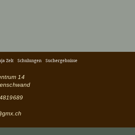
ja Zelt
Schulungen
Suchergebnisse
entrum 14
henschwand
 4819689
@gmx.ch