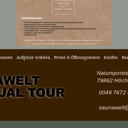
Saunen
Aufgüsse erleben
Preise & Öffnungszeiten
Kaufen
Ban
Natursportz
AWELT
AWELT
79862 Höc
TUAL TOUR
TUAL TOUR
0049 7672
saunawelt