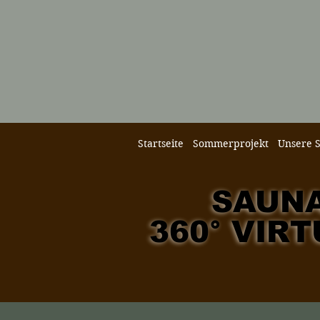
Startseite
Sommerprojekt
Unsere 
SAUN
SAUN
360° VIR
360° VIR