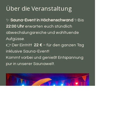
Über die Veranstaltung
✨ 
Sauna-Event in Höchenschwand
 ✨Bis 
22:00 Uhr
 erwarten euch stündlich 
abwechslungsreiche und wohltuende 
Aufgüsse.
👉 Der Eintritt  
22 €
 – für den ganzen Tag 
inklusive Sauna-Event!
Kommt vorbei und genießt Entspannung 
pur in unserer Saunawelt.