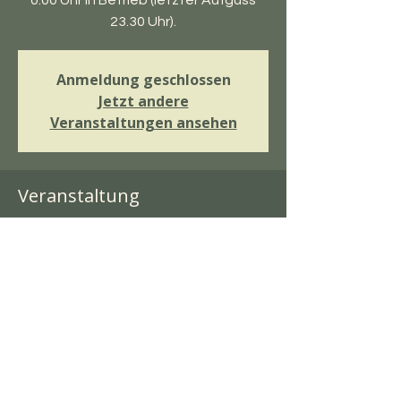
0.00 Uhr in Betrieb (letzter Aufguss
23.30 Uhr).
Anmeldung geschlossen
Jetzt andere
Veranstaltungen ansehen
Veranstaltung
27. Jan. 2024, 11:00 – 23:50
Höchenschwand, Natursportzentrum,
79862 Höchenschwand, Deutschland
Diese Veranstaltung teilen