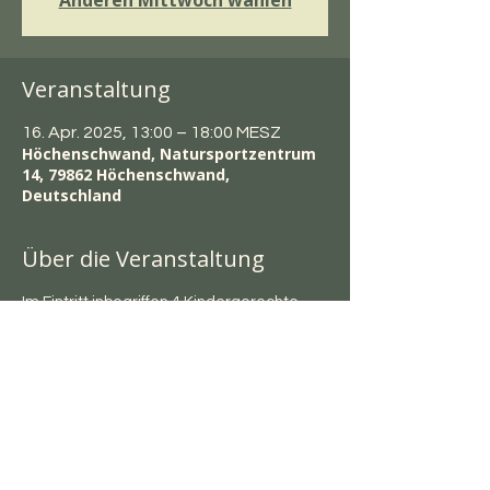
Anderen Mittwoch wählen
Veranstaltung
16. Apr. 2025, 13:00 – 18:00 MESZ
Höchenschwand, Natursportzentrum
14, 79862 Höchenschwand,
Deutschland
Über die Veranstaltung
Im Eintritt inbegriffen 4 Kindergerechte 
Aufgüsse um 14, 15, 16 und 17.00 Uhr.
Last Euch überraschen.
Diese Veranstaltung teilen