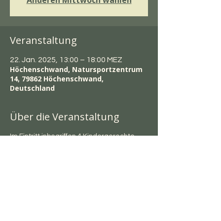
Anderen Mittwoch wählen
Veranstaltung
22. Jan. 2025, 13:00 – 18:00 MEZ
Höchenschwand, Natursportzentrum
14, 79862 Höchenschwand,
Deutschland
Über die Veranstaltung
Im Eintritt inbegriffen 4 Kindergerechte 
Aufgüsse um 14, 15, 16 und 17.00 Uhr.
Last Euch überraschen.
Diese Veranstaltung teilen