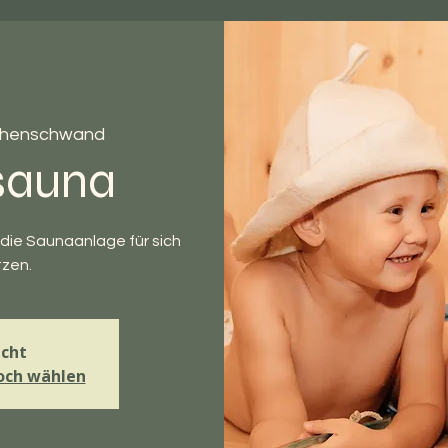
henschwand
sauna
die Saunaanlage für sich
tzen.
cht
och wählen