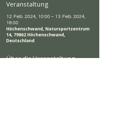
Veranstaltung
12. Feb. 2024, 10:00 – 13. Feb. 2024,
18:00
Höchenschwand, Natursportzentrum
14, 79862 Höchenschwand,
Deutschland
Über die Veranstaltung
Inhalte: Düfte und deren Einsatz in der 
Sauna.  Wedeltechniken individuell nach 
Eurem können.
Im Preis Enthalten:
ein T-shirt
Zertifikat
Preis: 300,- Euro pro Person
Kurs findete ab 4 Personen statt, aber 
nicht mehr als 6 Personen pro Kurs